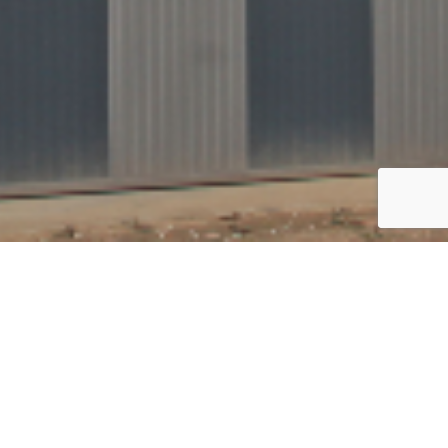
KOEL-VRIES EN FOOD
Chefs Culinar, Nijmegen
Architect
InTex architecten
Aannemer
Wijnen Bouw Horst
Montage
Nedicom Dak en Geveltechniek