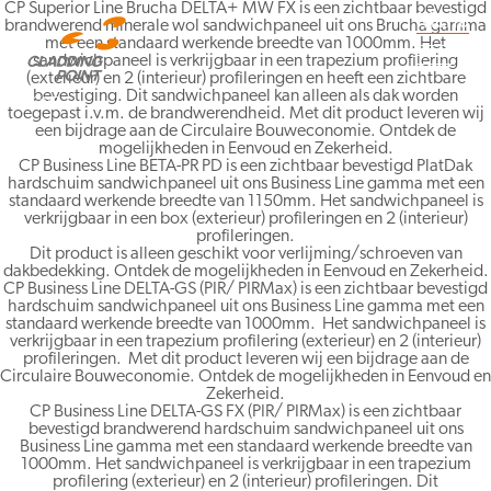
CP Superior Line Brucha DELTA+ MW FX is een zichtbaar bevestigd
Menu
brandwerend minerale wol sandwichpaneel uit ons Brucha gamma
met een standaard werkende breedte van 1000mm. Het
sandwichpaneel is verkrijgbaar in een trapezium profilering
(exterieur) en 2 (interieur) profileringen en heeft een zichtbare
bevestiging. Dit sandwichpaneel kan alleen als dak worden
HOME
toegepast i.v.m. de brandwerendheid. Met dit product leveren wij
een bijdrage aan de Circulaire Bouweconomie. Ontdek de
mogelijkheden in Eenvoud en Zekerheid.
CP Business Line BETA-PR PD is een zichtbaar bevestigd PlatDak
hardschuim sandwichpaneel uit ons Business Line gamma met een
standaard werkende breedte van 1150mm. Het sandwichpaneel is
verkrijgbaar in een box (exterieur) profileringen en 2 (interieur)
profileringen.
Dit product is alleen geschikt voor verlijming/schroeven van
dakbedekking. Ontdek de mogelijkheden in Eenvoud en Zekerheid.
CP Business Line DELTA-GS (PIR/ PIRMax) is een zichtbaar bevestigd
hardschuim sandwichpaneel uit ons Business Line gamma met een
standaard werkende breedte van 1000mm. Het sandwichpaneel is
verkrijgbaar in een trapezium profilering (exterieur) en 2 (interieur)
profileringen. Met dit product leveren wij een bijdrage aan de
Circulaire Bouweconomie. Ontdek de mogelijkheden in Eenvoud en
Zekerheid.
CP Business Line DELTA-GS FX (PIR/ PIRMax) is een zichtbaar
bevestigd brandwerend hardschuim sandwichpaneel uit ons
Business Line gamma met een standaard werkende breedte van
1000mm. Het sandwichpaneel is verkrijgbaar in een trapezium
profilering (exterieur) en 2 (interieur) profileringen. Dit