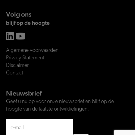
Volg ons
blijf op de hoogte
Algemene voorwaarden
Privacy Statement
Disclaimer
Contact
Nieuwsbrief
Geef u nu op voor onze nieuwsbrief en blijf op de
hoogte van de laatste ontwikkelingen.
Email
(Vereist)